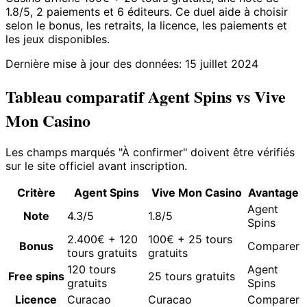
1.8/5, 2 paiements et 6 éditeurs. Ce duel aide à choisir
selon le bonus, les retraits, la licence, les paiements et
les jeux disponibles.
Dernière mise à jour des données: 15 juillet 2024
Tableau comparatif Agent Spins vs Vive
Mon Casino
Les champs marqués "À confirmer" doivent être vérifiés
sur le site officiel avant inscription.
Critère
Agent Spins
Vive Mon Casino
Avantage
Agent
Note
4.3/5
1.8/5
Spins
2.400€ + 120
100€ + 25 tours
Bonus
Comparer
tours gratuits
gratuits
120 tours
Agent
Free spins
25 tours gratuits
gratuits
Spins
Licence
Curacao
Curacao
Comparer