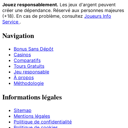
Jouez responsablement.
Les jeux d'argent peuvent
créer une dépendance. Réservé aux personnes majeures
(+18). En cas de problème, consultez
Joueurs Info
Service
.
Navigation
Bonus Sans Dépôt
Casinos
Comparatifs
Tours Gratuits
Jeu responsable
À propos
Méthodologie
Informations légales
Sitemap
Mentions légales
Politique de confidentialité
Politique de cookies