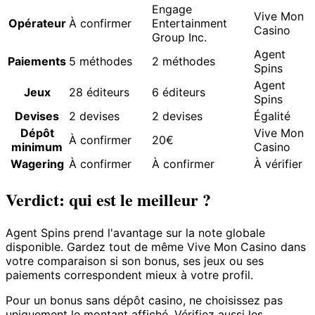
Engage
Vive Mon
Opérateur
À confirmer
Entertainment
Casino
Group Inc.
Agent
Paiements
5 méthodes
2 méthodes
Spins
Agent
Jeux
28 éditeurs
6 éditeurs
Spins
Devises
2 devises
2 devises
Égalité
Dépôt
Vive Mon
À confirmer
20€
minimum
Casino
Wagering
À confirmer
À confirmer
À vérifier
Verdict: qui est le meilleur ?
Agent Spins prend l'avantage sur la note globale
disponible. Gardez tout de même Vive Mon Casino dans
votre comparaison si son bonus, ses jeux ou ses
paiements correspondent mieux à votre profil.
Pour un bonus sans dépôt casino, ne choisissez pas
uniquement le montant affiché. Vérifiez aussi les