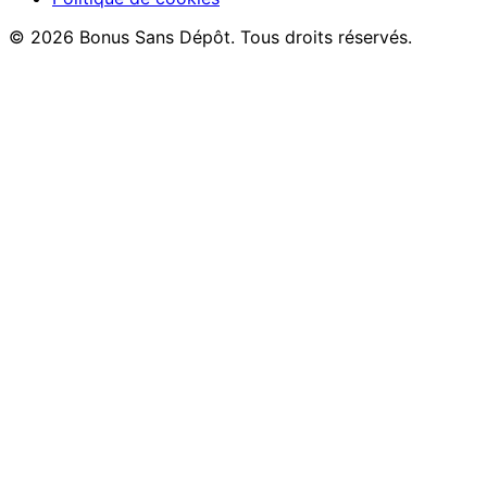
© 2026 Bonus Sans Dépôt. Tous droits réservés.