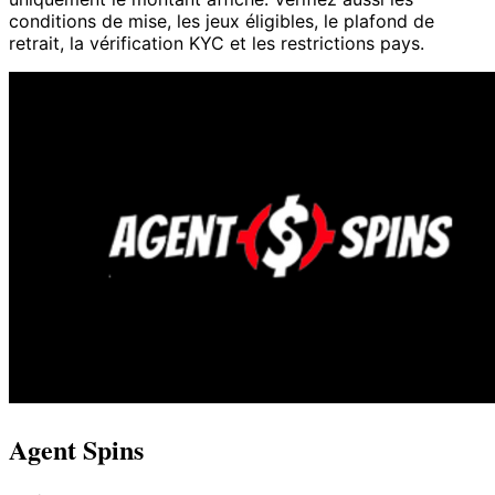
conditions de mise, les jeux éligibles, le plafond de
retrait, la vérification KYC et les restrictions pays.
Agent Spins