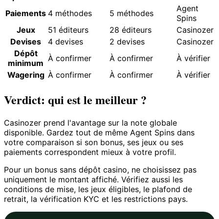
Agent
Paiements
4 méthodes
5 méthodes
Spins
Jeux
51 éditeurs
28 éditeurs
Casinozer
Devises
4 devises
2 devises
Casinozer
Dépôt
À confirmer
À confirmer
À vérifier
minimum
Wagering
À confirmer
À confirmer
À vérifier
Verdict: qui est le meilleur ?
Casinozer prend l'avantage sur la note globale
disponible. Gardez tout de même Agent Spins dans
votre comparaison si son bonus, ses jeux ou ses
paiements correspondent mieux à votre profil.
Pour un bonus sans dépôt casino, ne choisissez pas
uniquement le montant affiché. Vérifiez aussi les
conditions de mise, les jeux éligibles, le plafond de
retrait, la vérification KYC et les restrictions pays.