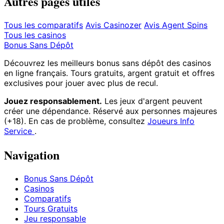
Autres pages utiles
Tous les comparatifs
Avis Casinozer
Avis Agent Spins
Tous les casinos
Bonus Sans Dépôt
Découvrez les meilleurs bonus sans dépôt des casinos
en ligne français. Tours gratuits, argent gratuit et offres
exclusives pour jouer avec plus de recul.
Jouez responsablement.
Les jeux d'argent peuvent
créer une dépendance. Réservé aux personnes majeures
(+18). En cas de problème, consultez
Joueurs Info
Service
.
Navigation
Bonus Sans Dépôt
Casinos
Comparatifs
Tours Gratuits
Jeu responsable