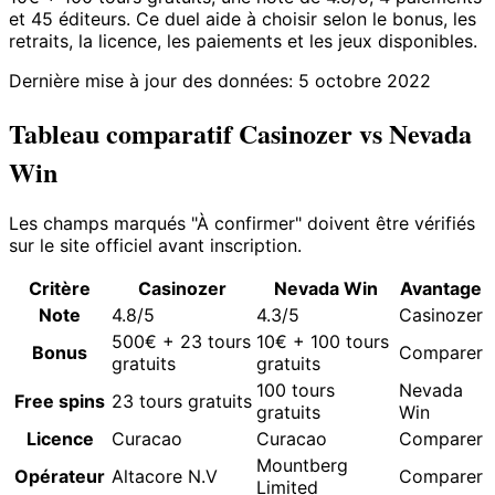
et 45 éditeurs. Ce duel aide à choisir selon le bonus, les
retraits, la licence, les paiements et les jeux disponibles.
Dernière mise à jour des données: 5 octobre 2022
Tableau comparatif Casinozer vs Nevada
Win
Les champs marqués "À confirmer" doivent être vérifiés
sur le site officiel avant inscription.
Critère
Casinozer
Nevada Win
Avantage
Note
4.8/5
4.3/5
Casinozer
500€ + 23 tours
10€ + 100 tours
Bonus
Comparer
gratuits
gratuits
100 tours
Nevada
Free spins
23 tours gratuits
gratuits
Win
Licence
Curacao
Curacao
Comparer
Mountberg
Opérateur
Altacore N.V
Comparer
Limited