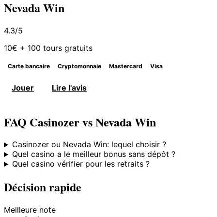
Nevada Win
4.3/5
10€ + 100 tours gratuits
Carte bancaire
Cryptomonnaie
Mastercard
Visa
Jouer
Lire l'avis
FAQ Casinozer vs Nevada Win
Casinozer ou Nevada Win: lequel choisir ?
Quel casino a le meilleur bonus sans dépôt ?
Quel casino vérifier pour les retraits ?
Décision rapide
Meilleure note