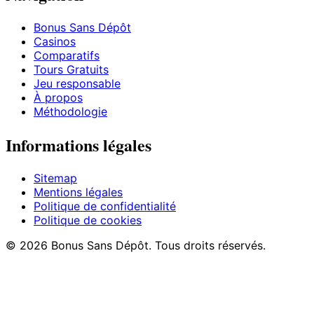
Bonus Sans Dépôt
Casinos
Comparatifs
Tours Gratuits
Jeu responsable
À propos
Méthodologie
Informations légales
Sitemap
Mentions légales
Politique de confidentialité
Politique de cookies
© 2026 Bonus Sans Dépôt. Tous droits réservés.