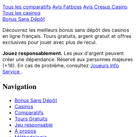
Tous les comparatifs
Avis Fatboss
Avis Cresus Casino
Tous les casinos
Bonus Sans Dépôt
Découvrez les meilleurs bonus sans dépôt des casinos
en ligne français. Tours gratuits, argent gratuit et offres
exclusives pour jouer avec plus de recul.
Jouez responsablement.
Les jeux d'argent peuvent
créer une dépendance. Réservé aux personnes majeures
(+18). En cas de problème, consultez
Joueurs Info
Service
.
Navigation
Bonus Sans Dépôt
Casinos
Comparatifs
Tours Gratuits
Jeu responsable
À propos