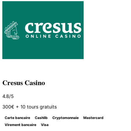
Cresus Casino
4.8/5
300€ + 10 tours gratuits
Carte bancaire
Cashlib
Cryptomonnaie
Mastercard
Virement bancaire
Visa