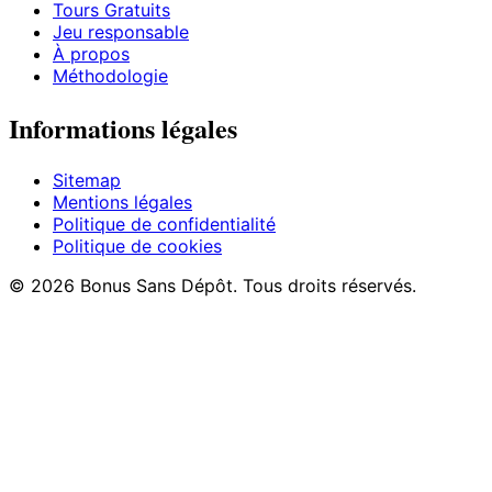
Tours Gratuits
Jeu responsable
À propos
Méthodologie
Informations légales
Sitemap
Mentions légales
Politique de confidentialité
Politique de cookies
© 2026 Bonus Sans Dépôt. Tous droits réservés.