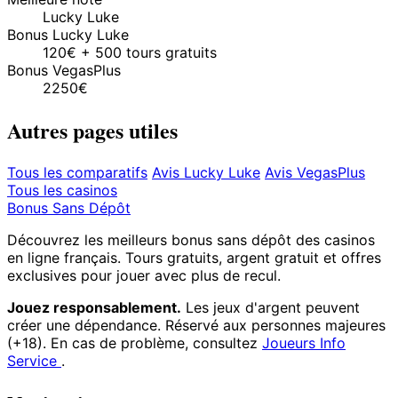
Lucky Luke
Bonus Lucky Luke
120€ + 500 tours gratuits
Bonus VegasPlus
2250€
Autres pages utiles
Tous les comparatifs
Avis Lucky Luke
Avis VegasPlus
Tous les casinos
Bonus Sans Dépôt
Découvrez les meilleurs bonus sans dépôt des casinos
en ligne français. Tours gratuits, argent gratuit et offres
exclusives pour jouer avec plus de recul.
Jouez responsablement.
Les jeux d'argent peuvent
créer une dépendance. Réservé aux personnes majeures
(+18). En cas de problème, consultez
Joueurs Info
Service
.