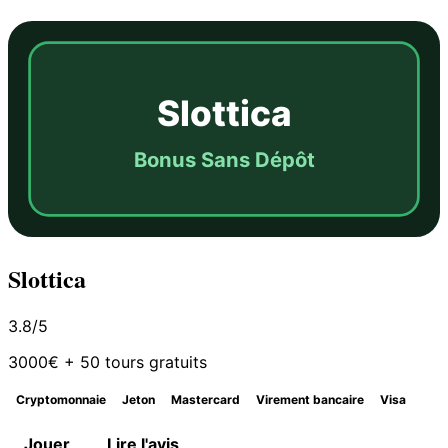
Slottica
3.8/5
3000€ + 50 tours gratuits
Cryptomonnaie
Jeton
Mastercard
Virement bancaire
Visa
Jouer
Lire l'avis