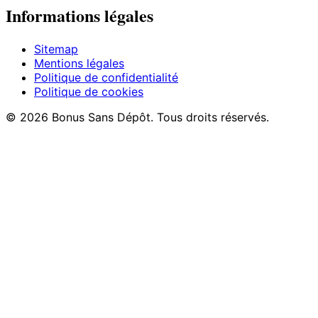
Informations légales
Sitemap
Mentions légales
Politique de confidentialité
Politique de cookies
© 2026 Bonus Sans Dépôt. Tous droits réservés.