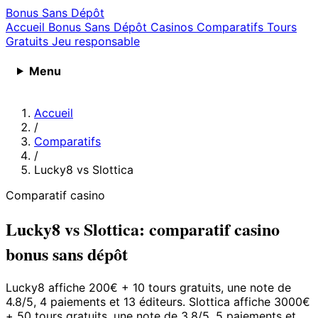
Bonus Sans Dépôt
Accueil
Bonus Sans Dépôt
Casinos
Comparatifs
Tours
Gratuits
Jeu responsable
Menu
Accueil
/
Comparatifs
/
Lucky8 vs Slottica
Comparatif casino
Lucky8 vs Slottica: comparatif casino
bonus sans dépôt
Lucky8 affiche 200€ + 10 tours gratuits, une note de
4.8/5, 4 paiements et 13 éditeurs. Slottica affiche 3000€
+ 50 tours gratuits, une note de 3.8/5, 5 paiements et