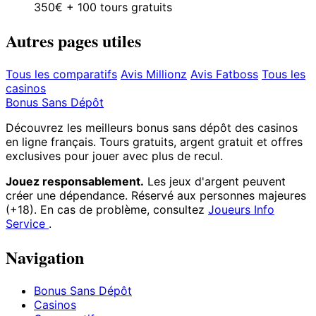
350€ + 100 tours gratuits
Autres pages utiles
Tous les comparatifs
Avis Millionz
Avis Fatboss
Tous les
casinos
Bonus Sans Dépôt
Découvrez les meilleurs bonus sans dépôt des casinos
en ligne français. Tours gratuits, argent gratuit et offres
exclusives pour jouer avec plus de recul.
Jouez responsablement.
Les jeux d'argent peuvent
créer une dépendance. Réservé aux personnes majeures
(+18). En cas de problème, consultez
Joueurs Info
Service
.
Navigation
Bonus Sans Dépôt
Casinos