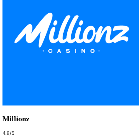
Millionz
4.8/5