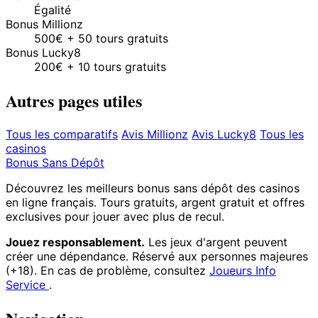
Égalité
Bonus Millionz
500€ + 50 tours gratuits
Bonus Lucky8
200€ + 10 tours gratuits
Autres pages utiles
Tous les comparatifs
Avis Millionz
Avis Lucky8
Tous les
casinos
Bonus Sans Dépôt
Découvrez les meilleurs bonus sans dépôt des casinos
en ligne français. Tours gratuits, argent gratuit et offres
exclusives pour jouer avec plus de recul.
Jouez responsablement.
Les jeux d'argent peuvent
créer une dépendance. Réservé aux personnes majeures
(+18). En cas de problème, consultez
Joueurs Info
Service
.