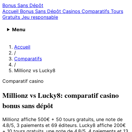
Bonus Sans Dépôt
Accueil
Bonus Sans Dépôt
Casinos
Comparatifs
Tours
Gratuits
Jeu responsable
Menu
Accueil
/
Comparatifs
/
Millionz vs Lucky8
Comparatif casino
Millionz vs Lucky8: comparatif casino
bonus sans dépôt
Millionz affiche 500€ + 50 tours gratuits, une note de
4.8/5, 3 paiements et 69 éditeurs. Lucky8 affiche 200€
+ 10 tours gratuits, une note de 4.8/5, 4 paiements et 13