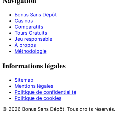
Navigation
Bonus Sans Dépôt
Casinos
Comparatifs
Tours Gratuits
Jeu responsable
À propos
Méthodologie
Informations légales
Sitemap
Mentions légales
Politique de confidentialité
Politique de cookies
© 2026 Bonus Sans Dépôt. Tous droits réservés.