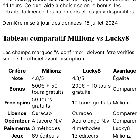
éditeurs. Ce duel aide à choisir selon le bonus, les
retraits, la licence, les paiements et les jeux disponibles.
Dernière mise à jour des données: 15 juillet 2024
Tableau comparatif Millionz vs Lucky8
Les champs marqués "À confirmer" doivent être vérifiés
sur le site officiel avant inscription.
Critère
Millionz
Lucky8
Avantage
Note
4.8/5
4.8/5
Égalité
500€ + 50
200€ + 10 tours
Bonus
Comparer
tours gratuits
gratuits
50 tours
Free spins
10 tours gratuits
Millionz
gratuits
Licence
Curacao
Curacao
Comparer
Opérateur
Altacore N.V
Azurolongo N.V
Comparer
Paiements
3 méthodes
4 méthodes
Lucky8
Jeux
69 éditeurs
13 éditeurs
Millionz