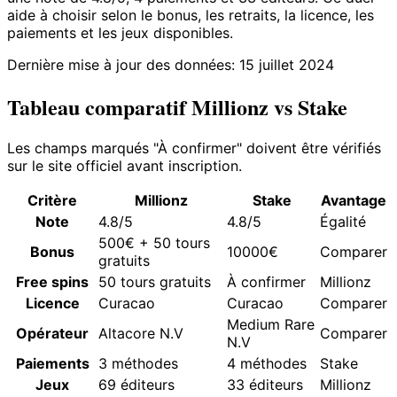
aide à choisir selon le bonus, les retraits, la licence, les
paiements et les jeux disponibles.
Dernière mise à jour des données: 15 juillet 2024
Tableau comparatif Millionz vs Stake
Les champs marqués "À confirmer" doivent être vérifiés
sur le site officiel avant inscription.
Critère
Millionz
Stake
Avantage
Note
4.8/5
4.8/5
Égalité
500€ + 50 tours
Bonus
10000€
Comparer
gratuits
Free spins
50 tours gratuits
À confirmer
Millionz
Licence
Curacao
Curacao
Comparer
Medium Rare
Opérateur
Altacore N.V
Comparer
N.V
Paiements
3 méthodes
4 méthodes
Stake
Jeux
69 éditeurs
33 éditeurs
Millionz