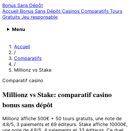
Bonus Sans Dépôt
Accueil
Bonus Sans Dépôt
Casinos
Comparatifs
Tours
Gratuits
Jeu responsable
Menu
Accueil
/
Comparatifs
/
Millionz vs Stake
Comparatif casino
Millionz vs Stake: comparatif casino
bonus sans dépôt
Millionz affiche 500€ + 50 tours gratuits, une note de
4.8/5, 3 paiements et 69 éditeurs. Stake affiche 10000€,
une note de 4.8/5, 4 paiements et 33 éditeurs. Ce duel