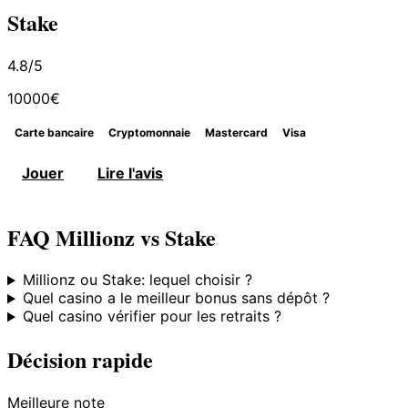
Stake
4.8/5
10000€
Carte bancaire
Cryptomonnaie
Mastercard
Visa
Jouer
Lire l'avis
FAQ Millionz vs Stake
Millionz ou Stake: lequel choisir ?
Quel casino a le meilleur bonus sans dépôt ?
Quel casino vérifier pour les retraits ?
Décision rapide
Meilleure note