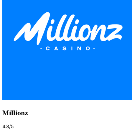
Millionz
4.8/5