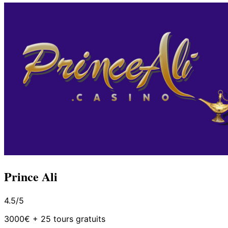
Prince Ali
4.5/5
3000€ + 25 tours gratuits