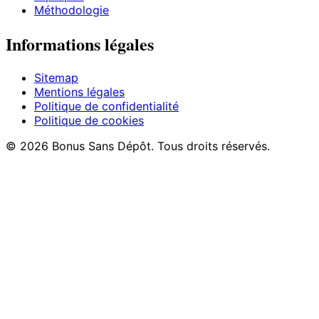
Méthodologie
Informations légales
Sitemap
Mentions légales
Politique de confidentialité
Politique de cookies
© 2026 Bonus Sans Dépôt. Tous droits réservés.