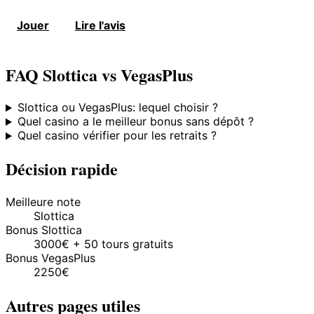
Jouer
Lire l'avis
FAQ Slottica vs VegasPlus
Slottica ou VegasPlus: lequel choisir ?
Quel casino a le meilleur bonus sans dépôt ?
Quel casino vérifier pour les retraits ?
Décision rapide
Meilleure note
Slottica
Bonus Slottica
3000€ + 50 tours gratuits
Bonus VegasPlus
2250€
Autres pages utiles