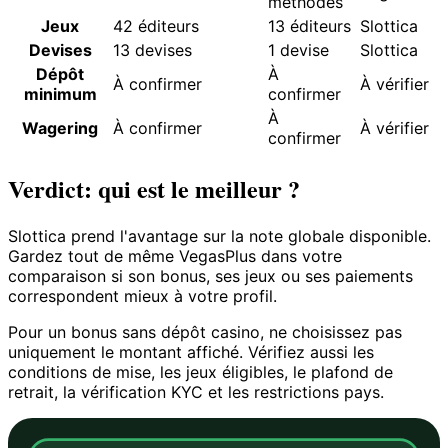
méthodes
Jeux
42 éditeurs
13 éditeurs
Slottica
Devises
13 devises
1 devise
Slottica
Dépôt
À
À confirmer
À vérifier
minimum
confirmer
À
Wagering
À confirmer
À vérifier
confirmer
Verdict: qui est le meilleur ?
Slottica prend l'avantage sur la note globale disponible.
Gardez tout de même VegasPlus dans votre
comparaison si son bonus, ses jeux ou ses paiements
correspondent mieux à votre profil.
Pour un bonus sans dépôt casino, ne choisissez pas
uniquement le montant affiché. Vérifiez aussi les
conditions de mise, les jeux éligibles, le plafond de
retrait, la vérification KYC et les restrictions pays.