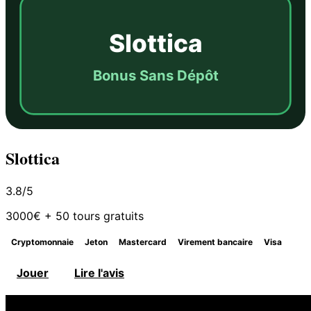
Slottica
3.8/5
3000€ + 50 tours gratuits
Cryptomonnaie
Jeton
Mastercard
Virement bancaire
Visa
Jouer
Lire l'avis