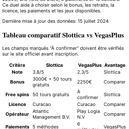
Ce duel aide à choisir selon le bonus, les retraits, la
licence, les paiements et les jeux disponibles.
Dernière mise à jour des données: 15 juillet 2024
Tableau comparatif Slottica vs VegasPlus
Les champs marqués "À confirmer" doivent être vérifiés
sur le site officiel avant inscription.
Critère
Slottica
VegasPlus
Avantage
Note
3.8/5
2.3/5
Slottica
3000€ + 50 tours
Bonus
2250€
Comparer
gratuits
À
Free spins
50 tours gratuits
Slottica
confirmer
Licence
Curacao
Curacao
Comparer
Atlantic
Play Logia
Opérateur
Comparer
Management B.V.
N.V
6
Paiements
5 méthodes
VegasPlus