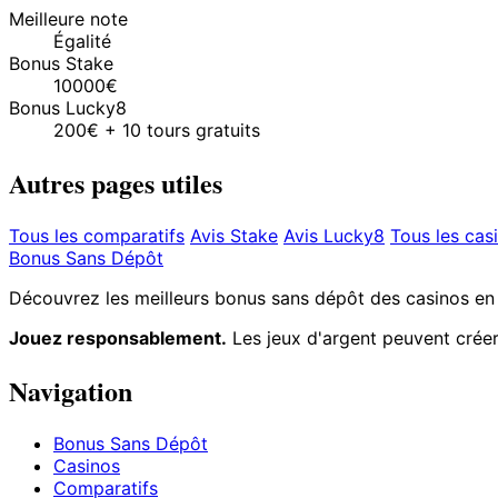
Meilleure note
Égalité
Bonus Stake
10000€
Bonus Lucky8
200€ + 10 tours gratuits
Autres pages utiles
Tous les comparatifs
Avis Stake
Avis Lucky8
Tous les cas
Bonus Sans Dépôt
Découvrez les meilleurs bonus sans dépôt des casinos en li
Jouez responsablement.
Les jeux d'argent peuvent crée
Navigation
Bonus Sans Dépôt
Casinos
Comparatifs