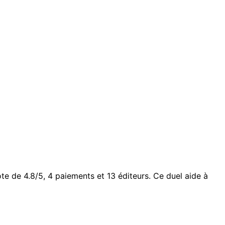
te de 4.8/5, 4 paiements et 13 éditeurs. Ce duel aide à