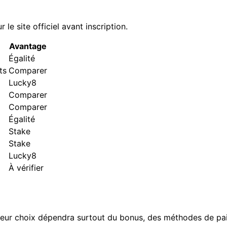
le site officiel avant inscription.
Avantage
Égalité
ts
Comparer
Lucky8
Comparer
Comparer
Égalité
Stake
Stake
Lucky8
À vérifier
lleur choix dépendra surtout du bonus, des méthodes de pai