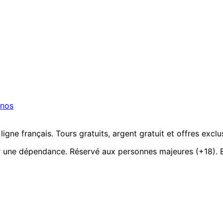
inos
gne français. Tours gratuits, argent gratuit et offres exclu
r une dépendance. Réservé aux personnes majeures (+18). 