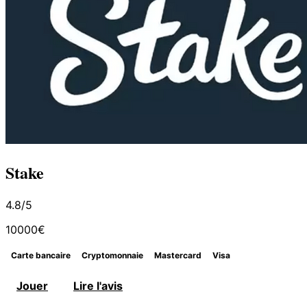
Stake
4.8/5
10000€
Carte bancaire
Cryptomonnaie
Mastercard
Visa
Jouer
Lire l'avis