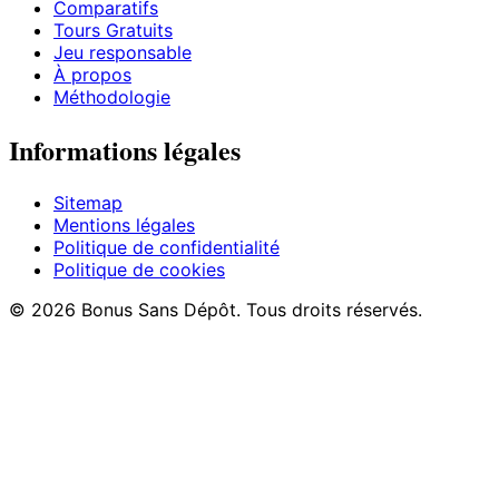
Comparatifs
Tours Gratuits
Jeu responsable
À propos
Méthodologie
Informations légales
Sitemap
Mentions légales
Politique de confidentialité
Politique de cookies
© 2026 Bonus Sans Dépôt. Tous droits réservés.