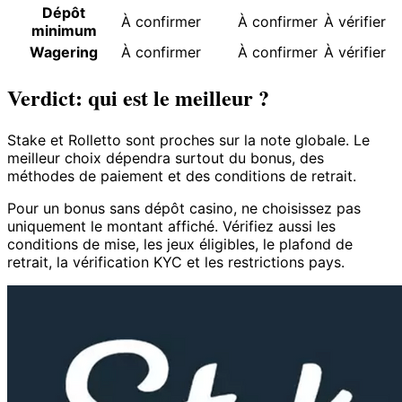
Dépôt
À confirmer
À confirmer
À vérifier
minimum
Wagering
À confirmer
À confirmer
À vérifier
Verdict: qui est le meilleur ?
Stake et Rolletto sont proches sur la note globale. Le
meilleur choix dépendra surtout du bonus, des
méthodes de paiement et des conditions de retrait.
Pour un bonus sans dépôt casino, ne choisissez pas
uniquement le montant affiché. Vérifiez aussi les
conditions de mise, les jeux éligibles, le plafond de
retrait, la vérification KYC et les restrictions pays.