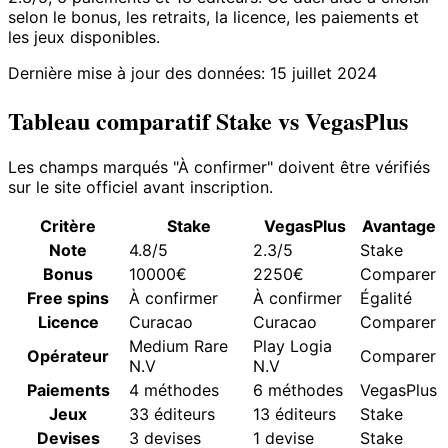
selon le bonus, les retraits, la licence, les paiements et
les jeux disponibles.
Dernière mise à jour des données: 15 juillet 2024
Tableau comparatif Stake vs VegasPlus
Les champs marqués "À confirmer" doivent être vérifiés
sur le site officiel avant inscription.
Critère
Stake
VegasPlus
Avantage
Note
4.8/5
2.3/5
Stake
Bonus
10000€
2250€
Comparer
Free spins
À confirmer
À confirmer
Égalité
Licence
Curacao
Curacao
Comparer
Medium Rare
Play Logia
Opérateur
Comparer
N.V
N.V
Paiements
4 méthodes
6 méthodes
VegasPlus
Jeux
33 éditeurs
13 éditeurs
Stake
Devises
3 devises
1 devise
Stake