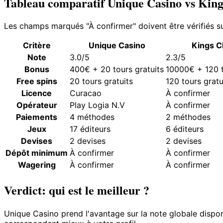
Tableau comparatif Unique Casino vs Kin
Les champs marqués "À confirmer" doivent être vérifiés sur 
Critère
Unique Casino
Kings 
Note
3.0/5
2.3/5
Bonus
400€ + 20 tours gratuits
10000€ + 120 t
Free spins
20 tours gratuits
120 tours gratu
Licence
Curacao
À confirmer
Opérateur
Play Logia N.V
À confirmer
Paiements
4 méthodes
2 méthodes
Jeux
17 éditeurs
6 éditeurs
Devises
2 devises
2 devises
Dépôt minimum
À confirmer
À confirmer
Wagering
À confirmer
À confirmer
Verdict: qui est le meilleur ?
Unique Casino prend l'avantage sur la note globale disp