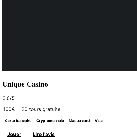
Unique Casino
3.0/5
400€ + 20 tours gratuits
Carte bancaire
Cryptomonnaie
Mastercard
Visa
Jouer
Lire l'avis