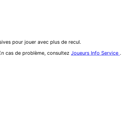
sives pour jouer avec plus de recul.
En cas de problème, consultez
Joueurs Info Service
.