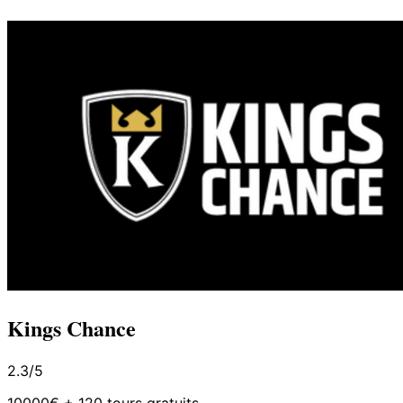
Kings Chance
2.3/5