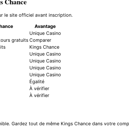
gs Chance
le site officiel avant inscription.
Chance
Avantage
Unique Casino
ours gratuits
Comparer
its
Kings Chance
Unique Casino
Unique Casino
Unique Casino
Unique Casino
Égalité
À vérifier
À vérifier
onible. Gardez tout de même Kings Chance dans votre compa