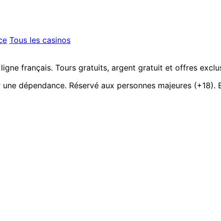
ce
Tous les casinos
gne français. Tours gratuits, argent gratuit et offres exclu
r une dépendance. Réservé aux personnes majeures (+18). 