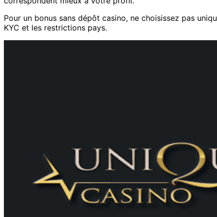
correspondent mieux à votre profil.
Pour un bonus sans dépôt casino, ne choisissez pas uniqueme
KYC et les restrictions pays.