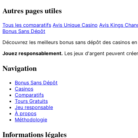
Autres pages utiles
Tous les comparatifs
Avis Unique Casino
Avis Kings Chan
Bonus Sans Dépôt
Découvrez les meilleurs bonus sans dépôt des casinos en li
Jouez responsablement.
Les jeux d'argent peuvent crée
Navigation
Bonus Sans Dépôt
Casinos
Comparatifs
Tours Gratuits
Jeu responsable
À propos
Méthodologie
Informations légales