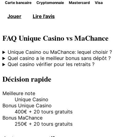
Carte bancaire
Cryptomonnaie
Mastercard
Visa
Jouer
Lire l'avis
FAQ Unique Casino vs MaChance
Unique Casino ou MaChance: lequel choisir ?
Quel casino a le meilleur bonus sans dépôt ?
Quel casino vérifier pour les retraits ?
Décision rapide
Meilleure note
Unique Casino
Bonus Unique Casino
400€ + 20 tours gratuits
Bonus MaChance
250€ + 20 tours gratuits