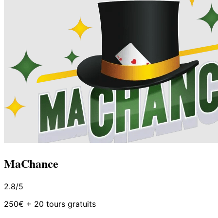
MaChance
2.8/5
250€ + 20 tours gratuits