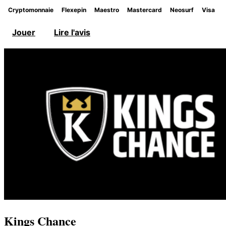
Cryptomonnaie
Flexepin
Maestro
Mastercard
Neosurf
Visa
Jouer
Lire l'avis
Kings Chance