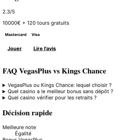
2.3/5
10000€ + 120 tours gratuits
Mastercard
Visa
Jouer
Lire l'avis
FAQ VegasPlus vs Kings Chance
VegasPlus ou Kings Chance: lequel choisir ?
Quel casino a le meilleur bonus sans dépôt ?
Quel casino vérifier pour les retraits ?
Décision rapide
Meilleure note
Égalité
Bonus VegasPlus