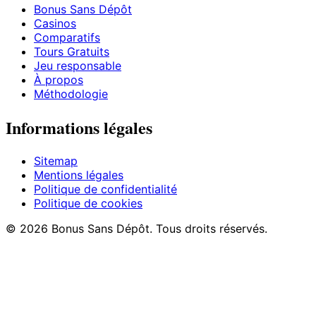
Bonus Sans Dépôt
Casinos
Comparatifs
Tours Gratuits
Jeu responsable
À propos
Méthodologie
Informations légales
Sitemap
Mentions légales
Politique de confidentialité
Politique de cookies
© 2026 Bonus Sans Dépôt. Tous droits réservés.