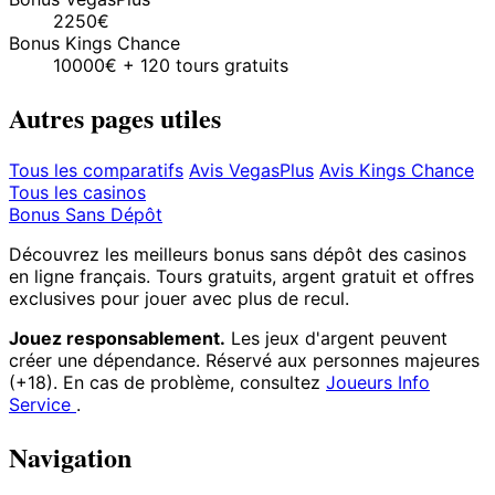
2250€
Bonus Kings Chance
10000€ + 120 tours gratuits
Autres pages utiles
Tous les comparatifs
Avis VegasPlus
Avis Kings Chance
Tous les casinos
Bonus Sans Dépôt
Découvrez les meilleurs bonus sans dépôt des casinos
en ligne français. Tours gratuits, argent gratuit et offres
exclusives pour jouer avec plus de recul.
Jouez responsablement.
Les jeux d'argent peuvent
créer une dépendance. Réservé aux personnes majeures
(+18). En cas de problème, consultez
Joueurs Info
Service
.
Navigation