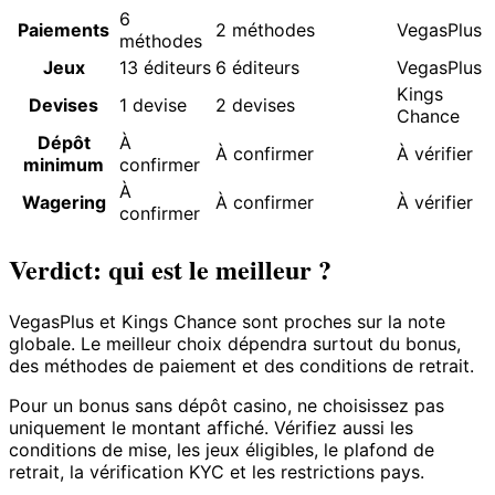
6
Paiements
2 méthodes
VegasPlus
méthodes
Jeux
13 éditeurs
6 éditeurs
VegasPlus
Kings
Devises
1 devise
2 devises
Chance
Dépôt
À
À confirmer
À vérifier
minimum
confirmer
À
Wagering
À confirmer
À vérifier
confirmer
Verdict: qui est le meilleur ?
VegasPlus et Kings Chance sont proches sur la note
globale. Le meilleur choix dépendra surtout du bonus,
des méthodes de paiement et des conditions de retrait.
Pour un bonus sans dépôt casino, ne choisissez pas
uniquement le montant affiché. Vérifiez aussi les
conditions de mise, les jeux éligibles, le plafond de
retrait, la vérification KYC et les restrictions pays.