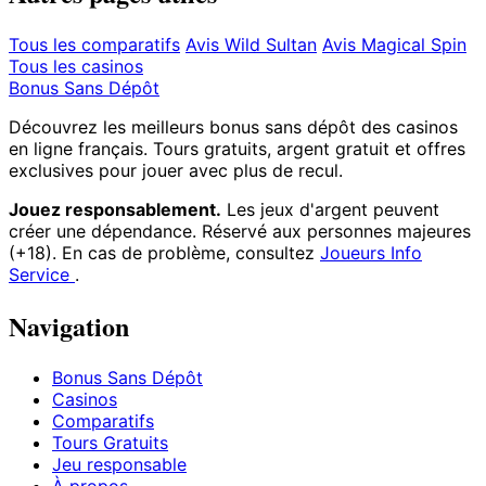
Tous les comparatifs
Avis Wild Sultan
Avis Magical Spin
Tous les casinos
Bonus Sans Dépôt
Découvrez les meilleurs bonus sans dépôt des casinos
en ligne français. Tours gratuits, argent gratuit et offres
exclusives pour jouer avec plus de recul.
Jouez responsablement.
Les jeux d'argent peuvent
créer une dépendance. Réservé aux personnes majeures
(+18). En cas de problème, consultez
Joueurs Info
Service
.
Navigation
Bonus Sans Dépôt
Casinos
Comparatifs
Tours Gratuits
Jeu responsable
À propos