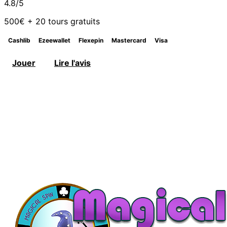
4.8/5
500€ + 20 tours gratuits
Cashlib
Ezeewallet
Flexepin
Mastercard
Visa
Jouer
Lire l'avis