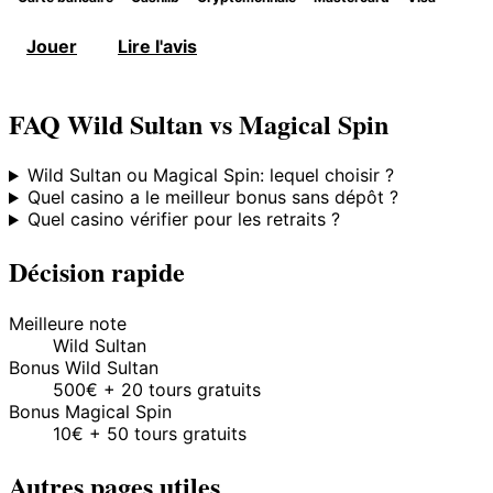
Jouer
Lire l'avis
FAQ Wild Sultan vs Magical Spin
Wild Sultan ou Magical Spin: lequel choisir ?
Quel casino a le meilleur bonus sans dépôt ?
Quel casino vérifier pour les retraits ?
Décision rapide
Meilleure note
Wild Sultan
Bonus Wild Sultan
500€ + 20 tours gratuits
Bonus Magical Spin
10€ + 50 tours gratuits
Autres pages utiles