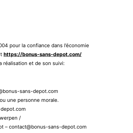
 2004 pour la confiance dans l’économie
et
https://bonus-sans-depot.com/
 réalisation et de son suivi:
@bonus-sans-depot.com
 ou une personne morale.
-depot.com
twerpen /
ot –
contact@bonus-sans-depot.com