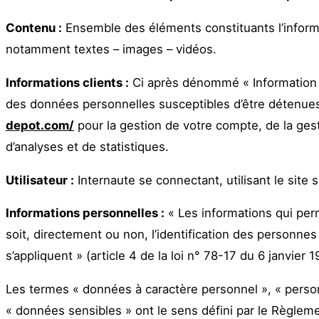
Contenu :
Ensemble des éléments constituants l’informa
notamment textes – images – vidéos.
Informations clients :
Ci après dénommé « Information (
des données personnelles susceptibles d’être détenue
depot.com/
pour la gestion de votre compte, de la gesti
d’analyses et de statistiques.
Utilisateur :
Internaute se connectant, utilisant le sit
Informations personnelles :
« Les informations qui pe
soit, directement ou non, l’identification des personne
s’appliquent » (article 4 de la loi n° 78-17 du 6 janvier 1
Les termes « données à caractère personnel », « person
« données sensibles » ont le sens défini par le Règleme