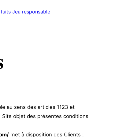
tuits
Jeu responsable
s
e au sens des articles 1123 et
e Site objet des présentes conditions
com/
met à disposition des Clients :