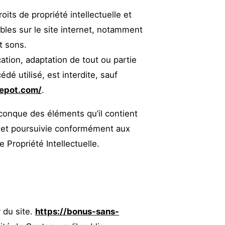
oits de propriété intellectuelle et
ibles sur le site internet, notamment
t sons.
ation, adaptation de tout ou partie
dé utilisé, est interdite, sauf
depot.com/
.
lconque des éléments qu’il contient
 et poursuivie conformément aux
 Propriété Intellectuelle.
r du site.
https://bonus-sans-