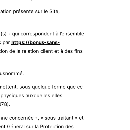
tion présente sur le Site,
s) » qui correspondent à l’ensemble
s par
https://bonus-sans-
on de la relation client et à des fins
e susnommé.
rmettent, sous quelque forme que ce
s physiques auxquelles elles
978).
ne concernée », « sous traitant » et
nt Général sur la Protection des