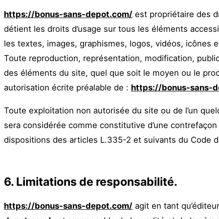
https://bonus-sans-depot.com/
est propriétaire des dr
détient les droits d’usage sur tous les éléments access
les textes, images, graphismes, logos, vidéos, icônes e
Toute reproduction, représentation, modification, public
des éléments du site, quel que soit le moyen ou le procé
autorisation écrite préalable de :
https://bonus-sans-
Toute exploitation non autorisée du site ou de l’un que
sera considérée comme constitutive d’une contrefaçon
dispositions des articles L.335-2 et suivants du Code de
6. Limitations de responsabilité.
https://bonus-sans-depot.com/
agit en tant qu’éditeu