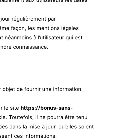
 jour régulièrement par
me façon, les mentions légales
 néanmoins à l’utilisateur qui est
prendre connaissance.
 objet de fournir une information
r le site
https://bonus-sans-
e. Toutefois, il ne pourra être tenu
es dans la mise à jour, qu’elles soient
issent ces informations.